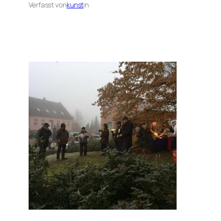
Verfasst von
kunst
in