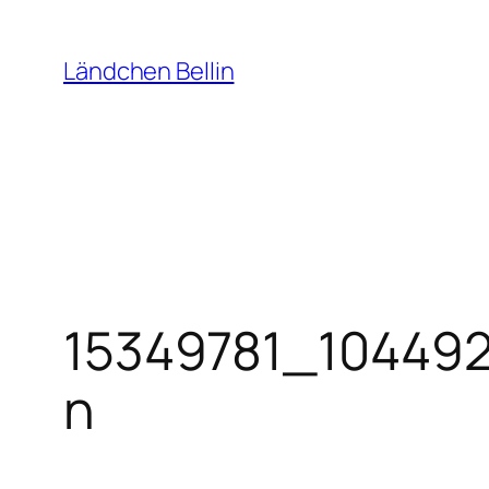
Zum
Inhalt
Ländchen Bellin
springen
15349781_10449
n