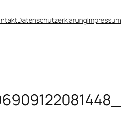
ntakt
Datenschutzerklärung
Impressum
96909122081448_