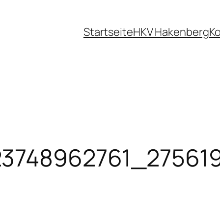
Startseite
HKV Hakenberg
Ko
23748962761_27561