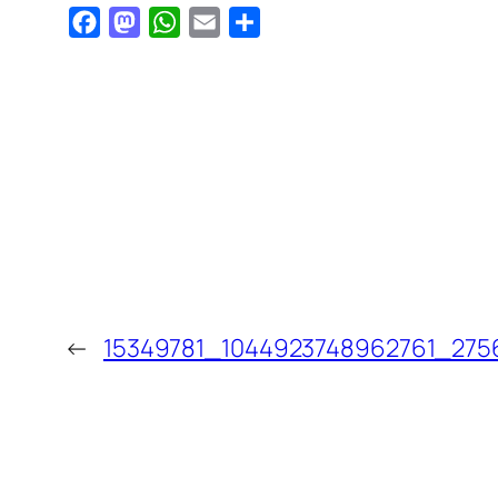
Facebook
Mastodon
WhatsApp
Email
Teilen
←
15349781_1044923748962761_275