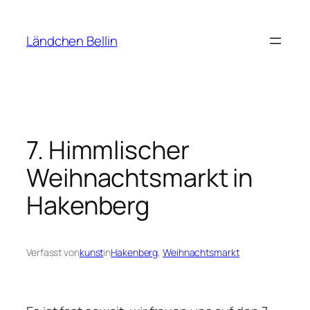
Zum
Inhalt
Ländchen Bellin
springen
7. Himmlischer
Weihnachtsmarkt in
Hakenberg
Verfasst von
kunst
in
Hakenberg
, 
Weihnachtsmarkt