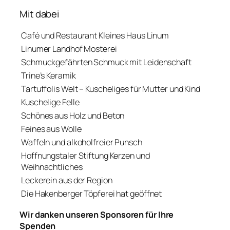
Mit dabei
Café und Restaurant Kleines Haus Linum
Linumer Landhof Mosterei
Schmuckgefährten Schmuck mit Leidenschaft
Trine’s Keramik
Tartuffolis Welt – Kuscheliges für Mutter und Kind
Kuschelige Felle
Schönes aus Holz und Beton
Feines aus Wolle
Waffeln und alkoholfreier Punsch
Hoffnungstaler Stiftung Kerzen und
Weihnachtliches
Leckerein aus der Region
Die Hakenberger Töpferei hat geöffnet
Wir danken unseren Sp
onsoren für Ihre
Spenden