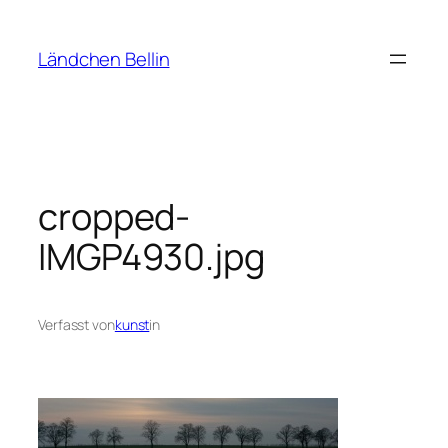
Zum
Inhalt
Ländchen Bellin
springen
cropped-
IMGP4930.jpg
Verfasst von
kunst
in