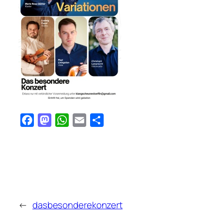
Facebook
Mastodon
WhatsApp
Email
Teilen
←
dasbesonderekonzert