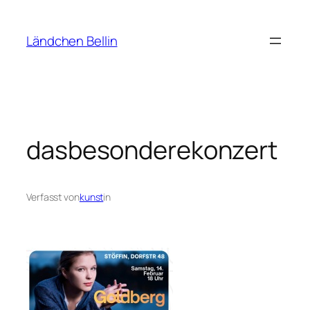
Zum
Inhalt
Ländchen Bellin
springen
dasbesonderekonzert
Verfasst von
kunst
in