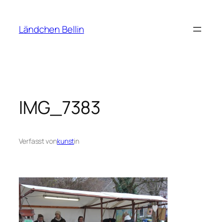
Zum
Inhalt
Ländchen Bellin
springen
IMG_7383
Verfasst von
kunst
in