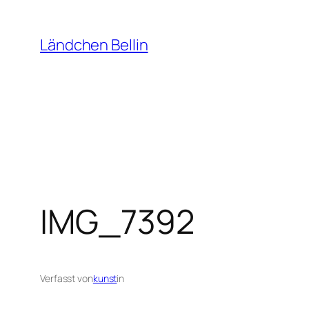
Zum
Inhalt
Ländchen Bellin
springen
IMG_7392
Verfasst von
kunst
in